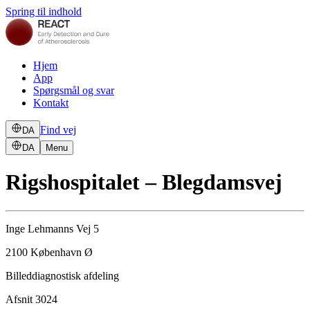
Spring til indhold
Hjem
App
Spørgsmål og svar
Kontakt
Find vej
DA
DA
Menu
Rigshospitalet – Blegdamsvej
Inge Lehmanns Vej 5
2100 København Ø
Billeddiagnostisk afdeling
Afsnit 3024