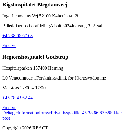
Rigshospitalet Blegdamsvej
Inge Lehmanns Vej 5
2100 København Ø
Billeddiagnostisk afdeling
Afsnit 3024
Indgang 3, 2. sal
+45 38 66 67 68
Find vej
Regionshospitalet Gødstrup
Hospitalsparken 15
7400 Herning
L0 Venteområde 1
Forskningsklinik for Hjertesygdomme
Man-tors 12:00 – 17:00
+45 78 43 62 44
Find vej
Deltagerinformation
Presse
Privatlivspolitik
+45 38 66 67 68
Sikker
post
Copyright 2026 REACT