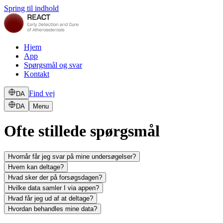
Spring til indhold
Hjem
App
Spørgsmål og svar
Kontakt
Find vej
DA
DA
Menu
Ofte stillede spørgsmål
Hvornår får jeg svar på mine undersøgelser?
Hvem kan deltage?
Hvad sker der på forsøgsdagen?
Hvilke data samler I via appen?
Hvad får jeg ud af at deltage?
Hvordan behandles mine data?