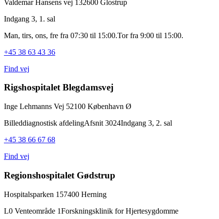
Valdemar Hansens vej 13
2600 Glostrup
Indgang 3, 1. sal
Man, tirs, ons, fre fra 07:30 til 15:00.
Tor fra 9:00 til 15:00.
+45 38 63 43 36
Find vej
Rigshospitalet Blegdamsvej
Inge Lehmanns Vej 5
2100 København Ø
Billeddiagnostisk afdeling
Afsnit 3024
Indgang 3, 2. sal
+45 38 66 67 68
Find vej
Regionshospitalet Gødstrup
Hospitalsparken 15
7400 Herning
L0 Venteområde 1
Forskningsklinik for Hjertesygdomme